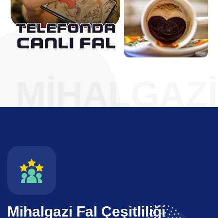
MIHALGAZI
Mihalgazi Fal Çeşitliliği