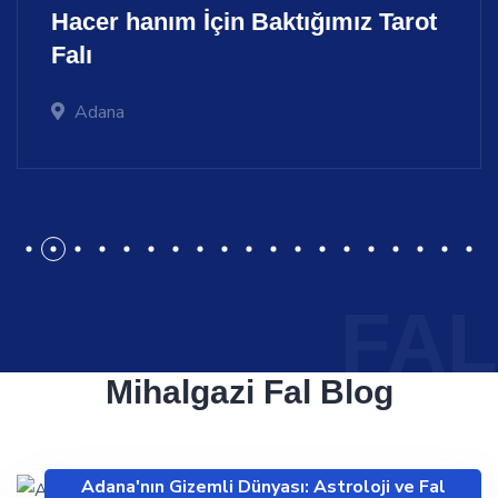
Hacer hanım İçin Baktığımız
Tarot
Falı
Adana
1
2
3
4
5
6
7
8
9
10
11
12
13
14
15
FAL
Mihalgazi Fal
Blog
Adana'nın Gizemli Dünyası: Astroloji ve Fal