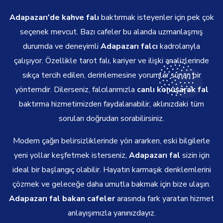
Adapazarı'de kahve falı
baktırmak isteyenler için pek çok
seçenek mevcut. Bazı cafeler bu alanda uzmanlaşmış
durumda ve deneyimli
Adapazarı falcı
kadrolarıyla
çalışıyor. Özellikle tarot falı, kariyer ve ilişki analizlerinde
sıkça tercih edilen, derinlemesine yorumlar sunan bir
yöntemdir. Dilerseniz, falcılarımızla
canlı konuşarak fal
baktırma hizmetimizden faydalanabilir, aklınızdaki tüm
soruları doğrudan sorabilirsiniz.
Modern çağın belirsizliklerinde yön ararken, eski bilgilerle
yeni yollar keşfetmek isterseniz,
Adapazarı fal
sizin için
ideal bir başlangıç olabilir. Hayatın karmaşık denklemlerini
çözmek ve geleceğe daha umutla bakmak için bize ulaşın.
Adapazarı fal bakan cafeler
arasında fark yaratan hizmet
anlayışımızla yanınızdayız.