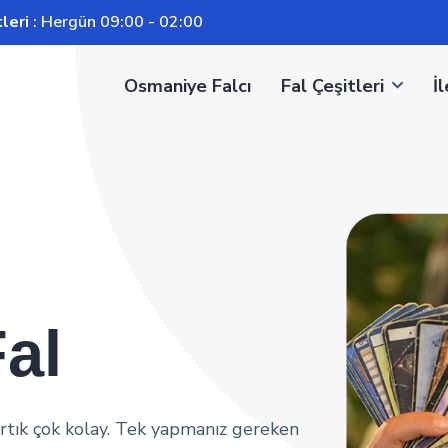
leri
: Hergün 09:00 - 02:00
Osmaniye Falcı
Fal Çeşitleri
İ
al
rtık çok kolay. Tek yapmanız gereken