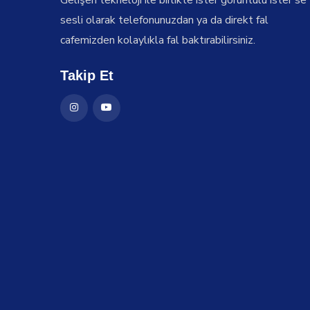
Gelişen tekneloji ile birlikte ister görüntülü ister se
sesli olarak telefonunuzdan ya da direkt fal
cafemizden kolaylıkla fal baktırabilirsiniz.
Takip Et