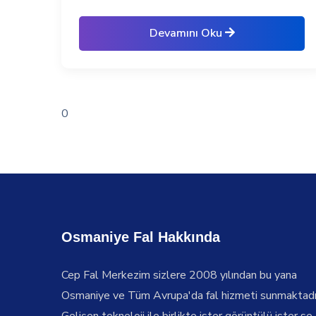
Devamını Oku
0
Osmaniye Fal Hakkında
Cep Fal Merkezim sizlere 2008 yılından bu yana
Osmaniye ve Tüm Avrupa'da fal hizmeti sunmaktadı