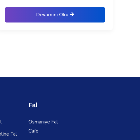
Devamını Oku
Fal
l
Osmaniye Fal
Cafe
line Fal