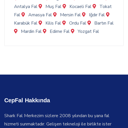
Antalya Fal
Muş Fal
Kocaeli Fal
Tokat
Fal
Amasya Fal
Mersin Fal
Iğdır Fal
Karabük Fal
Kilis Fal
Ordu Fal
Bartın Fal
Mardin Fal
Edirne Fal
Yozgat Fal
CepFal Hakkında
Shark Fal Merkezim sizlere 2008 yılından bu yana fal
hizmeti sunmaktadır. Gelişen tekneloji ile birlikte ister