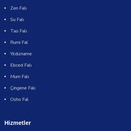
Zen Falı
Su Falı
Tao Falı
Rumi Fal
Yıldızname
Ebced Falı
Mum Falı
Çingene Falı
Osho Fal
Hizmetler