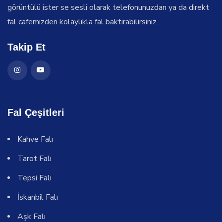
görüntülü ister se sesli olarak telefonunuzdan ya da direkt
fal cafemizden kolaylıkla fal baktırabilirsiniz.
Takip Et
Fal Çeşitleri
Kahve Falı
Tarot Falı
Tepsi Falı
İskanbil Falı
Aşk Falı